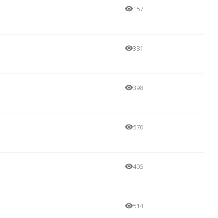
157
381
398
570
405
514